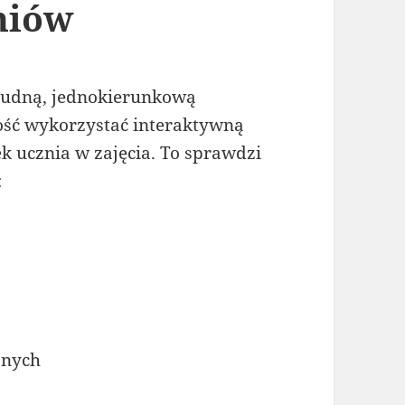
zniów
nudną, jednokierunkową
ość wykorzystać interaktywną
k ucznia w zajęcia. To sprawdzi
:
znych