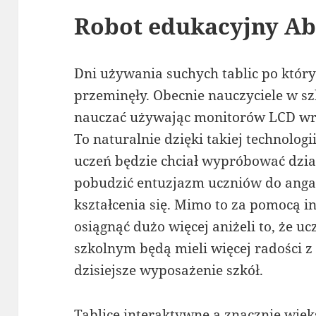
Robot edukacyjny Ab
Dni używania suchych tablic po który
przeminęły. Obecnie nauczyciele w sz
nauczać używając monitorów LCD wra
To naturalnie dzięki takiej technolog
uczeń będzie chciał wypróbować dział
pobudzić entuzjazm uczniów do anga
kształcenia się. Mimo to za pomocą 
osiągnąć dużo więcej aniżeli to, że 
szkolnym będą mieli więcej radości z 
dzisiejsze wyposażenie szkół.
Tablice interaktywne a znacznie wi