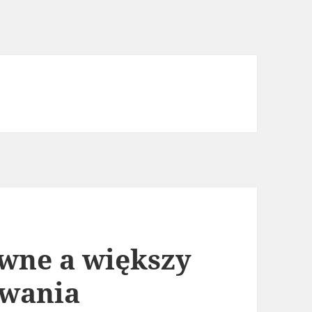
ywne a większy
owania